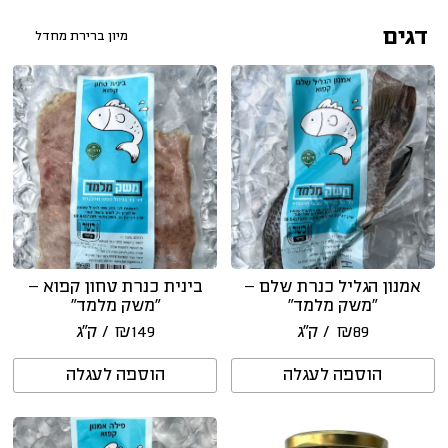
דגים
אמנון הגליל כנרת שלם –
בינית כנרת טחון קפוא –
“משק מלמד”
“משק מלמד”
89
₪
/ ק״ג
149
₪
/ ק״ג
הוספה לעגלה
הוספה לעגלה