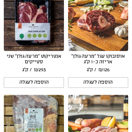
אוסובוקו עגל “מרעה גולן”
אנטריקוט ״מרעה גולן״ שני
אריזה כ-1 ק״ג
סטייקים
126
₪
/ ק״ג
293
₪
/ ק״ג
הוספה לעגלה
הוספה לעגלה