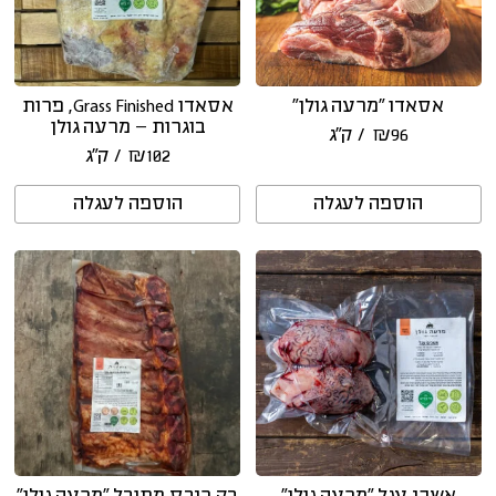
אסאדו ״מרעה גולן״
אסאדו Grass Finished, פרות
בוגרות – מרעה גולן
96
₪
/ ק״ג
102
₪
/ ק״ג
הוספה לעגלה
הוספה לעגלה