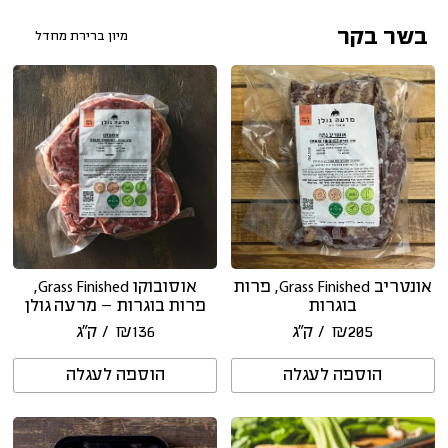
בשר בקר
אונטריב Grass Finished, פרות
אוסובוקו Grass Finished,
בוגרות
פרות בוגרות – מרעה גולן
205
₪
/ ק״ג
136
₪
/ ק״ג
הוספה לעגלה
הוספה לעגלה