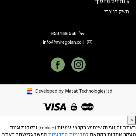
5 נתחים מהסוף
משק בן צבי
0587886558
info@miregolan.co.il
Developed by Matat Technologies ltd
באתר זה נעשה שימוש בקבצי עוגיות (cookies) ובטכנולוגיות
מעקב אחרות בהתאם
למדיניות הפרטיות
המשך גלישתך באתר