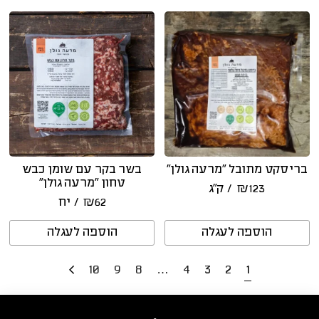
בריסקט מתובל ״מרעה גולן״
בשר בקר עם שומן כבש
טחון “מרעה גולן”
123
₪
/ ק״ג
62
₪
/ יח
הוספה לעגלה
הוספה לעגלה
10
9
8
…
4
3
2
1