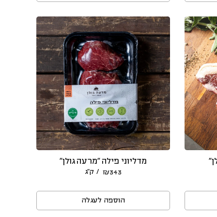
ן”
מדליוני פילה ״מרעה גולן״
/ ק״ג
₪
343
הוספה לעגלה