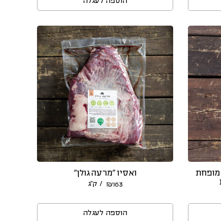
הוספה לעגלה
 מופחת
ואסיו “מרעה גולן”
/ ק״ג
₪
163
הוספה לעגלה