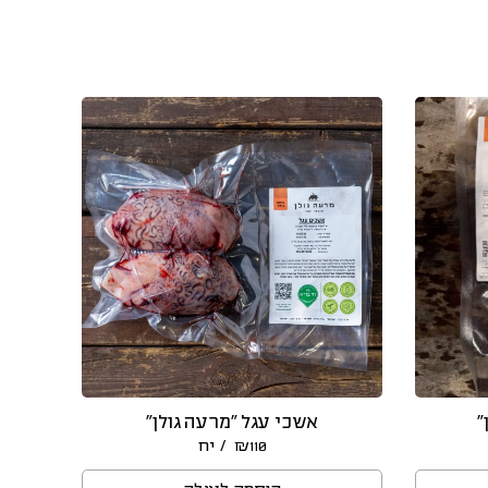
”
אשכי עגל “מרעה גולן”
/ יח
₪
110