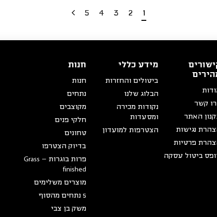
5
4
3
2
1
ישורים
מידע כללי
חנות
הירים
ביטולים והחזרות
חנות
דות
הבלוג שלנו
נתחים
ו קשר
נקודות מכירה
מקוצבים
נון האתר
ומסעדות
חלקי פנים
הרת נגישות
הצטרפות למועדון
טחונים
הרת פרטיות
בדיוק הצטרפו
פס ביטול עסקה
פרות בוגרות – Grass
finished
מוצרים משלימים
5 נתחים מהסוף
משק בן צבי