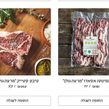
מינוט) אסאדו “מרעה גולן”
טיבון סטייק “מרעה גול
/ יח
/ ק״ג
₪
262
₪
101
הוספה לעגלה
הוספה לעגלה