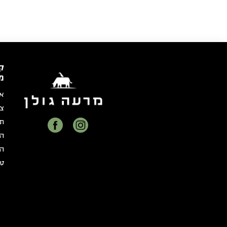
ק
מ
או
צר
תק
הצ
הצ
טו