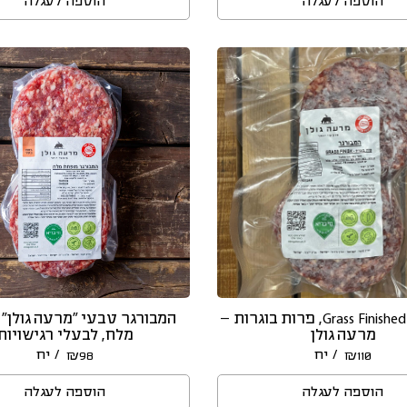
הוספה לעגלה
הוספה לעגלה
המבורגר Grass Finished, פרות בוגרות –
המבורגר טבעי “מרעה גולן”
מרעה גולן
מלח, לבעלי רגישויות
/ יח
/ יח
₪
98
₪
110
הוספה לעגלה
הוספה לעגלה