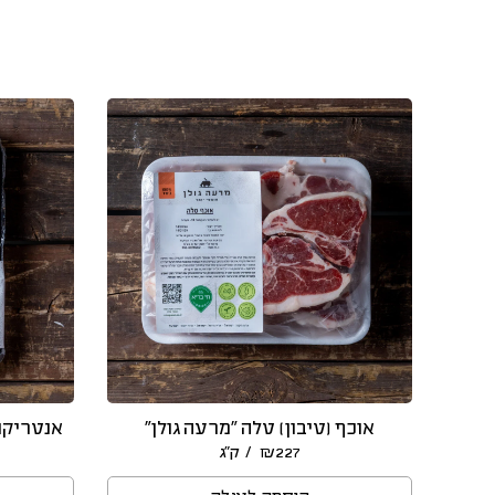
אוכף (טיבון) טלה “מרעה גולן”
אנטריקוט
/ ק״ג
₪
227