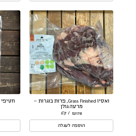
ואסיו Grass Finished, פרות בוגרות –
חטיפי (
מרעה גולן
/ ק״ג
₪
170
הוספה לעגלה