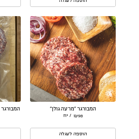
הוספה לעגלה
המבורגר “מרעה גולן”
/ יח
₪
98
הוספה לעגלה