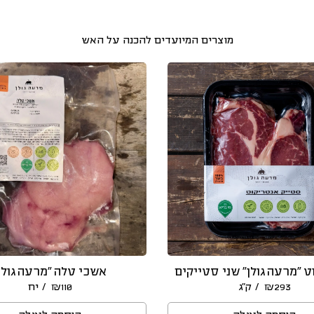
מוצרים המיועדים להכנה על האש
 ״מרעה גולן״ שני סטייקים
אשכי טלה “מרעה גולן
/ ק״ג
/ יח
₪
110
₪
293