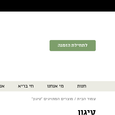
בחזרה למעלה
Skip to Content
לתחילת הזמנה
חנות
מי אנחנו
חי בריא
אנ
עמוד הבית
/ מוצרים המתויגים “טיגון”
טיגון