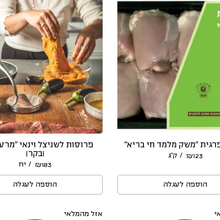
רגית “משק מלמד חי בריא”
פרוסות לשניצל וינאי ״מרעה
(בקר)
/ ק״ג
₪
123
/ יח
₪
103
הוספה לעגלה
הוספה לעגלה
י
אזל מהמלאי