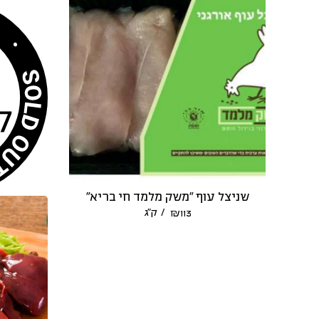
שניצל עוף “משק מלמד חי בריא”
/ ק״ג
₪
113