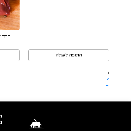
כבד ע
הוספה לעגלה
1
2
←
ק
מ