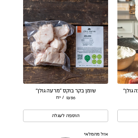
 גולן״
שומן בקר בוקס “מרעה גולן”
/ יח
₪
36
הוספה לעגלה
אזל מהמלאי