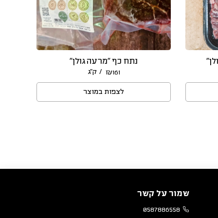
לן”
נתח כף “מרעה גולן”
/ ק״ג
₪
161
לצפות במוצר
שמור על קשר
0587886558