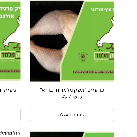
כרעיים “משק מלמד חי בריא”
סטייק פ
/ ק״ג
₪
73
הוספה לעגלה
אזל מהמלא