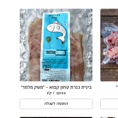
”
בינית כנרת טחון קפוא – “משק מלמד”
/ ק״ג
₪
149
הוספה לעגלה