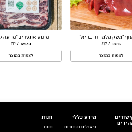
וף “משק מלמד חי בריא”
מינוט אונטריב “מרעה גו
/ ק״ג
/ יח
₪
130
₪
85
לצפות במוצר
לצפות במוצר
ישורים
מידע כללי
חנות
הירים
ביטולים והחזרות
חנות