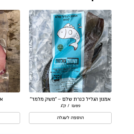
אמנון הגליל כנרת שלם – “משק מלמד”
אש
/ ק״ג
₪
89
הוספה לעגלה