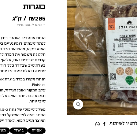
בוגרות
205
₪
/ ק״ג
₪20.5 ל-100 גרם
לנתח טעמים דומיננטיים בשל
האנטריקוט, מהצוואר ועד הב
חלק זה משמש את הפרה להו
קבוצת שרירים זאת, על אף 
בעלת סיב שבדרך כלל דורש 
טחינה ובעלת טעם עז יותר.
הנתח מקורו בפרה בוגרת
אש
Finished.
עקב המקור ואופן הגידול, הנ
ובצבע כהה יותר. הוא בעל ר
סיבי יותר.
משקל טיפוסי של נתח 1.5-2 ק״ג.
החיוב יהיה לפי המשקל בפוע
המוצר מגיע קפוא, לאחר יישו
צ/י לשיתוף:
אפייה
בישול
מעש