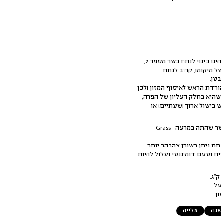
הנתח אונטריב (אונטר-ריב) הינו כינוי לנתח בשר מספר 2,
 מיקומו, קרוב לנתח
טן.
רדת הראש לאיסוף המזון ולכן
שהיא בחלק העליון של הפרה,
בישול ארוך (שעתיים) או
ר שהתה במרעה-
Grass
תח ניחן בשומן צהבהב יותר
יח וטעם דומיננטי ועלול להיות
ל.
ן.
נה
צלייה