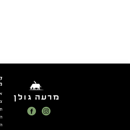
ק
מ
או
צר
תק
הצ
הצ