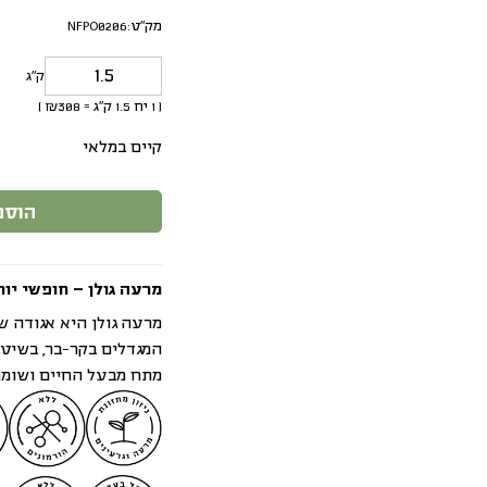
מק"ט:
NFPO0206
ק״ג
(
1
יח
1.5
ק"ג
=
308
₪
)
קיים במלאי
הוספ
מרעה גולן – חופשי יות
מרעה גולן היא אגודה 
המגדלים בקר-בר, בשיט
מתח מבעל החיים ושומר