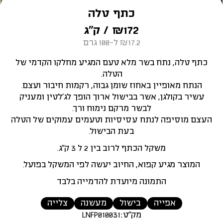
כתף טלה
172
₪
/ ק״ג
₪17.2 ל-100 גרם
כתף טלה, נתח בשר מלא טעם המגיע מחלקו הקדמי של
הטלה.
הנתח מאופיין באחוז שומן גבוה, רקמות חיבור ועצם.
עשיר בקולגן, אשר בבישול ארוך הופך לג’לטין ומעניק
לבשר מרקם נימוח ורך.
העצם מוסיפה לנתח עסיסיות וטעמים עמוקים של הטלה
בעת הבישול.
משקל הכתף לרוב בין 2 ל 3 ק”ג.
המוצר מגיע קפוא, החיוב יעשה לפי המשקל בפועל.
התמונה מיועדת להדמייה בלבד
אפייה
בישול
מעשנה
צלייה
מק"ט:
LNFP010031