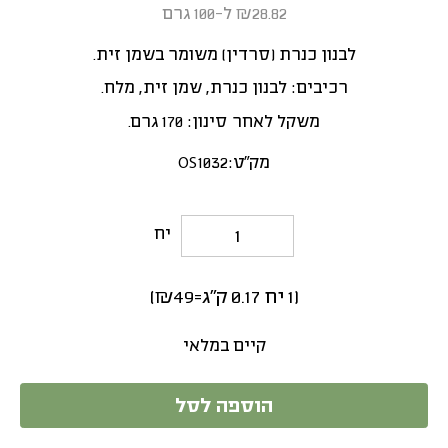
₪28.82 ל-100 גרם
לבנון כנרת (סרדין) משומר בשמן זית.
רכיבים: לבנון כנרת, שמן זית, מלח.
משקל לאחר סינון: 170 גרם.
מק"ט:
OS1032
יח
(
1
יח
0.17
ק"ג
=
49
₪
)
קיים במלאי
הוספה לסל