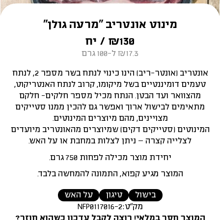
מינוט אונטריב “מרעה גולן”
130
₪
/ יח
₪17.3 ל-100 גרם
אונטריב (אונטר-ריב) הינו כינוי לנתח בשר מספר 2, לנתח
טעמים דומיננטיים בשל מיקומו, קרוב לנתח האנטריקוט,
מהצוואר ועד הבטן. הנתח מכיל מספר חלקים- חלקם
מתאימים לבישול ארוך ואפשר גם להכין ממנו סטייקים
מצויינים, מהם מיוצרים המינוטים.
המינוטים (סטייקים דקים) שמיוצרים מהאונטריב מיועדים
לצלייה קצרה – ניתן לצלות במחבת או על האש.
יחידת מוצר מכילה לפחות 750 גרם.
המוצר מגיע קפוא, התמונה להמחשה בלבד.
בישול
טיגון
על האש
מק"ט:
NFP0117016-2
המוצר חסר במלאי! רוצה לקבל עדכון כשהוא חוזר?