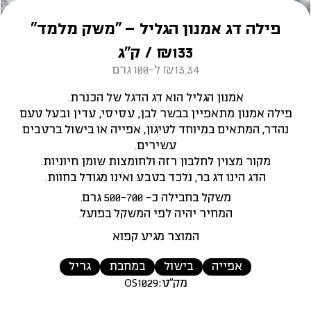
פילה דג אמנון הגליל – “משק מלמד”
133
₪
/ ק״ג
₪13.34 ל-100 גרם
אמנון הגליל הוא דג הדגל של הכנרת.
פילה אמנון מתאפיין בבשר לבן, עסיסי, עדין ובעל טעם
נהדר, המתאים במיוחד לטיגון, אפייה או בישול ברטבים
עשירים.
מקור מצוין לחלבון רזה ולחומצות שומן חיוניות.
הדג הינו דג בר, נלכד בטבע ואינו מגודל בחוות.
משקל בחבילה כ- 500-700 גרם.
המחיר יהיה לפי המשקל בפועל.
המוצר מגיע קפוא
אפייה
בישול
במחבת
גריל
מק"ט:
OS1029