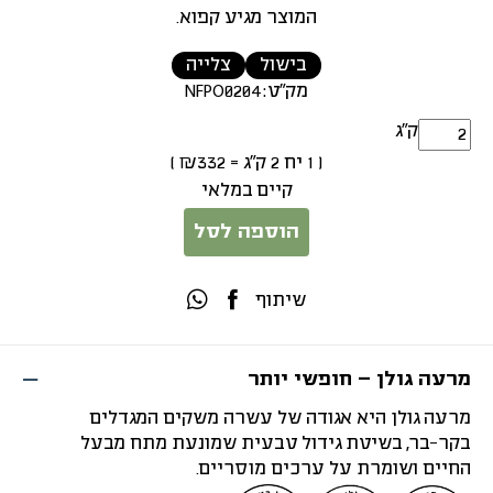
המוצר מגיע קפוא.
בישול
צלייה
מק"ט:
NFPO0204
ק״ג
(
1
יח
2
ק"ג
=
332
₪
)
קיים במלאי
הוספה לסל
שיתוף
מרעה גולן – חופשי יותר
מרעה גולן היא אגודה של עשרה משקים המגדלים
בקר-בר, בשיטת גידול טבעית שמונעת מתח מבעל
החיים ושומרת על ערכים מוסריים.