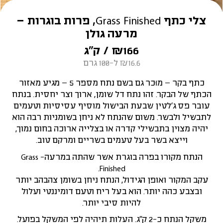
צלי כתף Grass Finished, פרות בוגרות –
מרעה גולן
166
₪
/ ק״ג
₪16.6 ל-100 גרם
כתף בקר – מוּכר גם בשם נתח מספר 5 – מגיע מאזור
הכתף של הבקר. זהו נתח דל שומן, ארוך וצר יחסית. בנתח
עובר פס ג’לטין שבעת הבישול מוסיף עסיסיות וטעמים
לתבשיל ולבשר. משום שהנתח לא ניחן בשומניות רבה הוא
יהיה מצוין בתבשילי קדרה או בצלייה ארוכה בחום נמוך,
וייצא בשר בעל טעמים בשריים ומרקם טוב.
הנתח מקורו בפרה בוגרת
אשר שהתה במרעה-
Grass
Finished.
עקב המקור ואופן הגידול, הנתח ניחן בשומן צהבהב יותר
ובצבע כהה יותר. הוא בעל ריח וטעם דומיננטי ועלול
להיות סיבי יותר.
משקל הנתח כ-2 ק”ג. העלות תיהיה לפי המשקל בפועל.