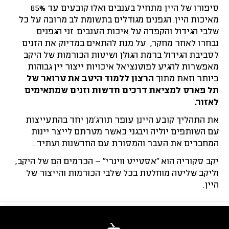
סיפורו של היין מתחיל בענבים ואלו קובעים עד 85%
מאיכות היין. הגפנים מגודלים בתשומת לב מרובה על כל
שלבי הגידול והקפדה על איכות הענבים. זני הגפנים
נבחרו לאחר מחקר, על מנת להתאים במדיוק את הזנים
לסביבת הגידול ברמת הגולן ושיטות הכורמות של היקב
מאפשרות להגיע לפוטנציאל איכויות ייצור יין גבוהות
ביותר וזאת מתוך
הרצון ללמוד היטב את טרואר של
תל פארס למציאת דרכים חדשות וזנים שמתאימים
לאזור.
את התהליך קובע היינן עופר תורג’מן יחד בהתעייצות
עם השותפים יוליה ויבגני כאשר מטרתם לייצר יינות
המחברים את העבר והמסורת עם החדשנות ועתיד. .
יקב סקוריה הוא “אסטייט ווינרי” – הכרמים הם של היקב,
וליקב שליטה מוחלטת בכל שלבי הכורמות והייצור של
היין.