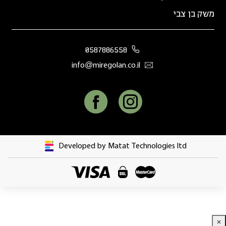
משק בן צבי
0587886558
info@miregolan.co.il
Developed by Matat Technologies ltd