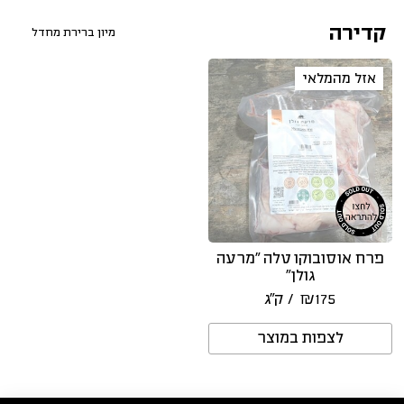
קדירה
אזל מהמלאי
פרח אוסובוקו טלה “מרעה
גולן”
175
₪
/ ק״ג
לצפות במוצר