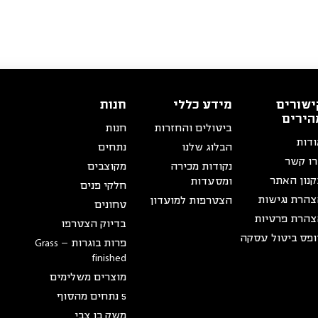
ישורים
מידע כללי
חנות
הירים
ביטולים והחזרות
חנות
דות
הבלוג שלנו
נתחים
ו קשר
נקודות מכירה
מקוצבים
נון האתר
ומסעדות
חלקי פנים
הרת נגישות
הצטרפות למועדון
טחונים
הרת פרטיות
בדיוק הצטרפו
פס ביטול עסקה
פרות בוגרות – Grass
finished
מוצרים משלימים
5 נתחים מהסוף
משק בן צבי