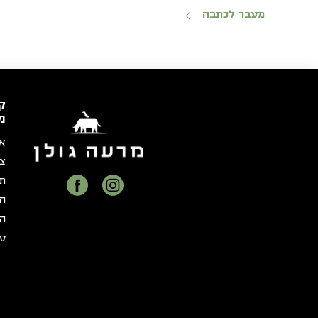
מנות:
מעבר לכתבה
ק
מ
או
צר
תק
הצ
הצ
טו