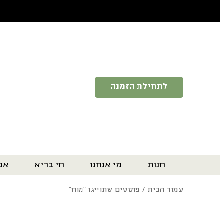
בחזרה למעלה
Skip to Content
לתחילת הזמנה
חנות
מי אנחנו
חי בריא
אנ
עמוד הבית
/ פוסטים שתוייגו ”מוח“