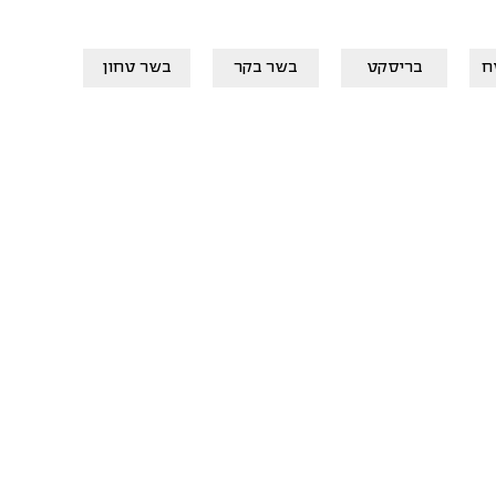
ח
בריסקט
בשר בקר
בשר טחון
בשר ט