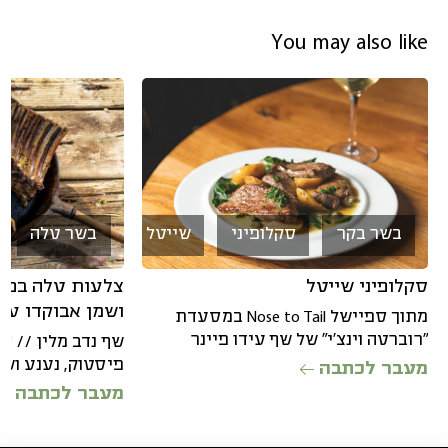
You may also like
בשר טלה
בשר בקר
סקלופיני
שייטל
צלעות טלה בפסט
סקלופיני שייטל
ושמן אבוקדו עם
מתוך ספיישל Nose to Tail במסעדת
"רוברטה וינצ'י" של שף עידו פיינר
שף נדב מלין // 
מתכון ל-4 מנות: אמולסיה של חמאת
פיסטוק, נענע ושמ
מעבר לכתבה
לימון
צלוי מתכון ל 5-6 מנות פסטו מרכיבים:
מעבר לכתבה