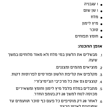
1 עגבניה
1 שן שום
מלח
מיץ לימון
סוכר
חומץ תפוחים
אופן ההכנה:
מבשלים את הלשון במי מלח (לא מאוד מלוחים) במשך
שעה.
מוציאים מהמים ומצננים.
מקלפים את קליפת הלשון ופורסים לפרוסות דקות.
קוצצים גס את כל מרכיבי הצ’ימיצ’ורי.
מתבלים במלח פלפל מיץ לימון וחומץ ומשאירים
מכוסה לנוח למשך 20 דק בטמפ החדר.
לאחר 20 דק מוסיפים כל פעם כף סוכר וטועמים עד
שמגיעים לאיזון הרצוי.