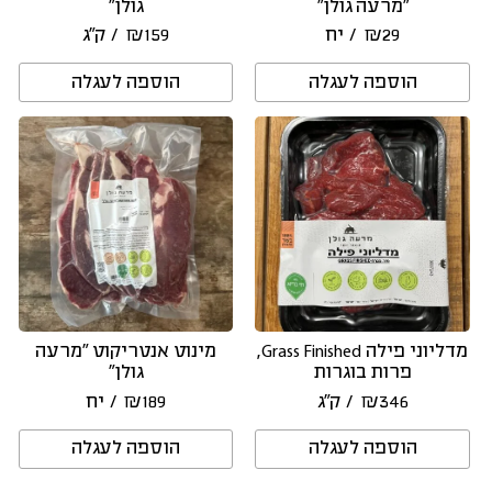
“מרעה גולן”
גולן”
29
₪
/ יח
159
₪
/ ק״ג
הוספה לעגלה
הוספה לעגלה
מדליוני פילה Grass Finished,
מינוט אנטריקוט ״מרעה
פרות בוגרות
גולן״
346
₪
/ ק״ג
189
₪
/ יח
הוספה לעגלה
הוספה לעגלה