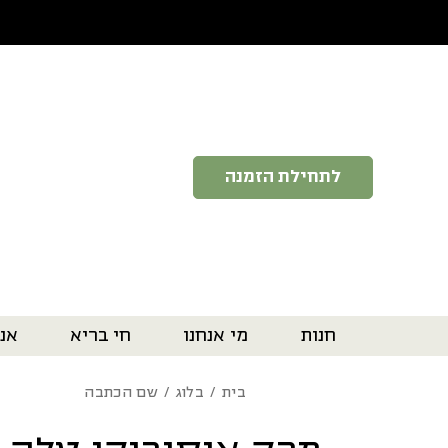
בחזרה למעלה
Skip to Content
לתחילת הזמנה
חנות
מי אנחנו
חי בריא
אנ
בית
/
בלוג
/ שם הכתבה