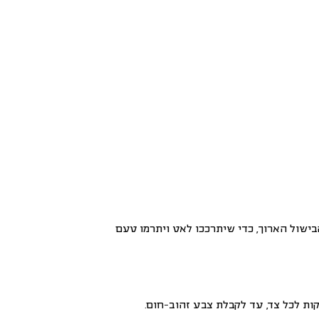
 צורת הירקות בזמן הבישול הארוך, כדי שיתרככו לאט ויתרמו טעם