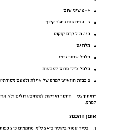
4–6 שיני שום
3–4 פרוסות ג’ינג’ר קלוף
250 מ”ל קרם קוקוס
מלח גס
פלפל שחור גרוס
פלפל צ’ילי פרוס לטבעות
2 כפות חוואייג’ למרק של איילת
(לטעם מסורתי)
*חיתוך גס –
חיתוך הירקות
למרק.
אופן ההכנה:
בסיר עמוק בקוטר כ־24 ס”מ, מחממים כ־2 כפות שמן זית. מניחים את נתח האוסובוקו ומשחימים מכל הצדדים, כ־3–4 דקות לכל צד, עד לקבלת צבע זהוב-חום.