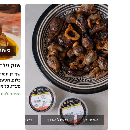
בישול
שוק טלה 
שף רן תמיר
כלום. הטעם
מעדן. כל מ
מעבר לכתב
אוסבוקו
בישול ארוך
בשר טחון