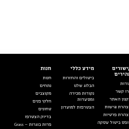
ישורים
מידע כללי
חנות
הירים
ביטולים והחזרות
חנות
דות
הבלוג שלנו
נתחים
ו קשר
נקודות מכירה
מקוצבים
נון האתר
ומסעדות
חלקי פנים
הרת נגישות
הצטרפות למועדון
טחונים
הרת פרטיות
בדיוק הצטרפו
פס ביטול עסקה
פרות בוגרות – Grass