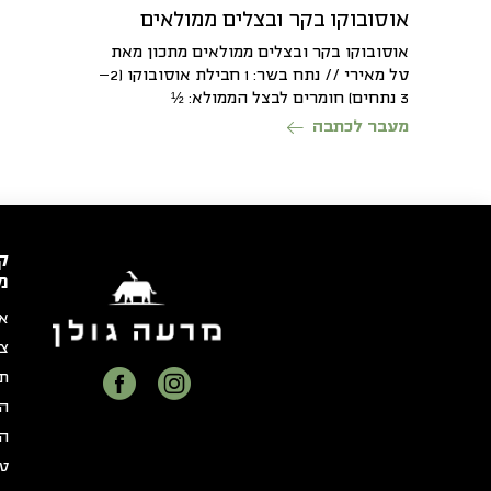
אוסובוקו בקר ובצלים ממולאים
אוסובוקו בקר ובצלים ממולאים מתכון מאת
טל מאירי // נתח בשר: 1 חבילת אוסובוקו (2–
3 נתחים) חומרים לבצל הממולא: ½
מעבר לכתבה
ק
מ
או
צר
תק
הצ
הצ
טו