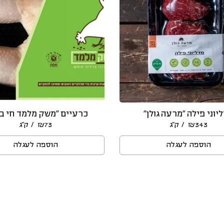
יוני פילה ״מרעה גולן״
כרעיים “משק מלמד חי ב
/ ק״ג
/ ק״ג
₪
73
₪
343
הוספה לעגלה
הוספה לעגלה