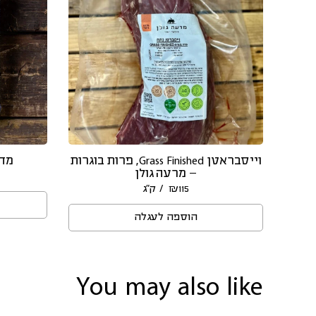
וייסבראטן Grass Finished, פרות בוגרות
מדל
– מרעה גולן
/ ק״ג
₪
115
הוספה לעגלה
You may also like