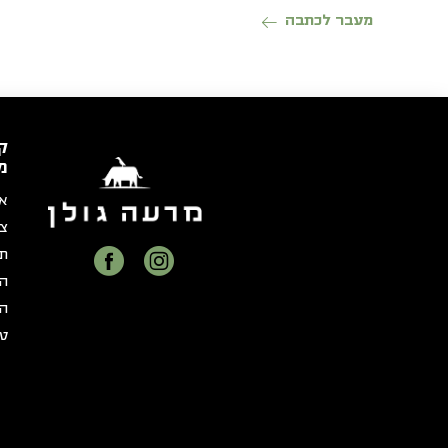
מעבר לכתבה
ק
מ
או
צר
תק
הצ
הצ
טו