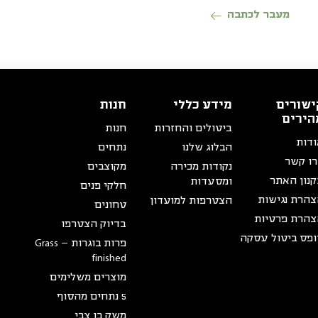
מוגש לצד צ'רשי
מעבר לכתבה
ישורים
מידע כללי
חנות
הירים
ביטולים והחזרות
חנות
דות
הבלוג שלנו
נתחים
ו קשר
נקודות מכירה
מקוצבים
נון האתר
ומסעדות
חלקי פנים
הרת נגישות
הצטרפות למועדון
טחונים
הרת פרטיות
בדיוק הצטרפו
פס ביטול עסקה
פרות בוגרות – Grass
finished
מוצרים משלימים
5 נתחים מהסוף
משק בן צבי