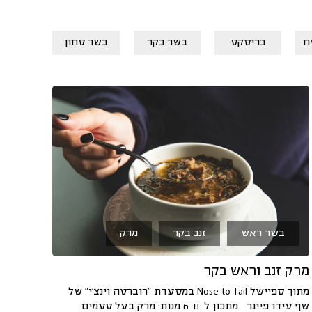
ח
בריסקט
בשר בקר
בשר טחון
בשר ט
בשר ראש
זנב בקר
מרק
מרק זנב וראש בקר
מתוך ספיישל Nose to Tail במסעדת "רוברטה וינצ'י" של
שף עידו פיינר מתכון ל-6-8 מנות: מרק בעל טעמים