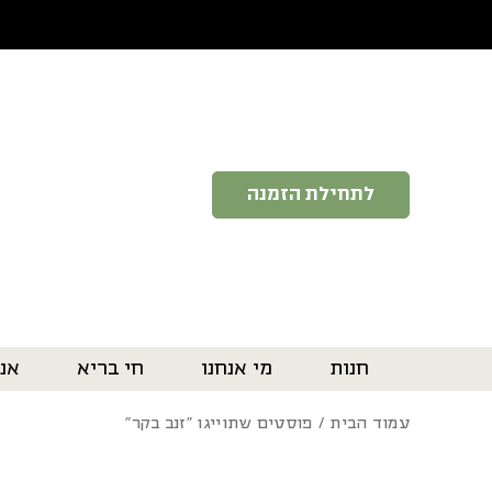
בחזרה למעלה
Skip to Content
לתחילת הזמנה
חנות
מי אנחנו
חי בריא
אנ
עמוד הבית
/ פוסטים שתוייגו ”זנב בקר“