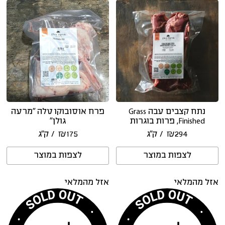
נתח קצבים עבה Grass
פרח אוסובוקו טלה “מרעה
Finished, פרות בוגרות
גולן”
294
₪
/ ק״ג
175
₪
/ ק״ג
לצפות במוצר
לצפות במוצר
אזל מהמלאי
אזל מהמלאי