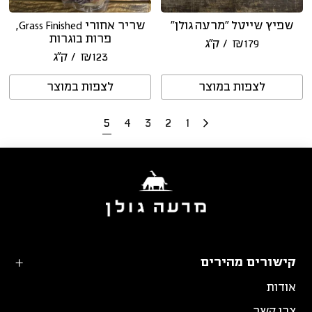
שפיץ שייטל “מרעה גולן”
שריר אחורי Grass Finished,
פרות בוגרות
179
₪
/ ק״ג
123
₪
/ ק״ג
לצפות במוצר
לצפות במוצר
5
4
3
2
1
קישורים מהירים
אודות
צרו קשר