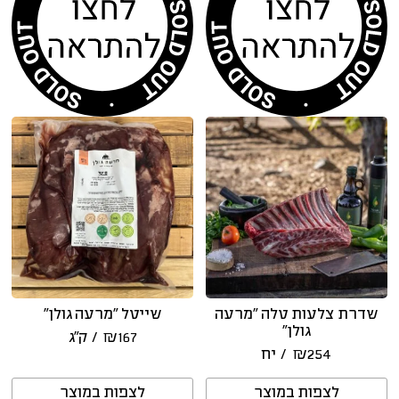
שדרת צלעות טלה “מרעה
שייטל “מרעה גולן”
גולן”
167
₪
/ ק״ג
254
₪
/ יח
לצפות במוצר
לצפות במוצר