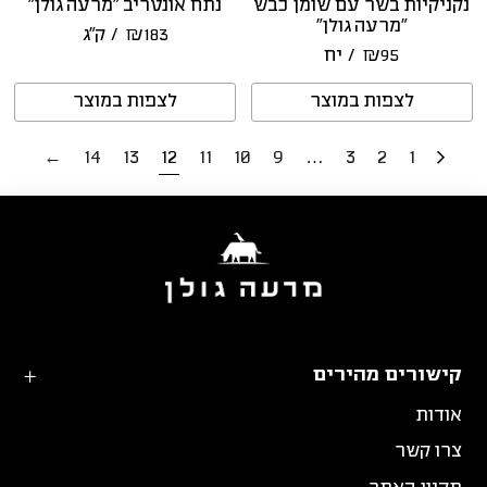
נקניקיות בשר עם שומן כבש
נתח אונטריב “מרעה גולן”
“מרעה גולן”
183
₪
/ ק״ג
95
₪
/ יח
לצפות במוצר
לצפות במוצר
←
14
13
12
11
10
9
…
3
2
1
קישורים מהירים
אודות
צרו קשר