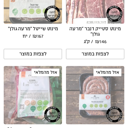
מינוט סטייק דנבר “מרעה
מינוט שייטל “מרעה גולן”
גולן”
167
₪
/ יח
146
₪
/ ק״ג
לצפות במוצר
לצפות במוצר
אזל מהמלאי
אזל מהמלאי