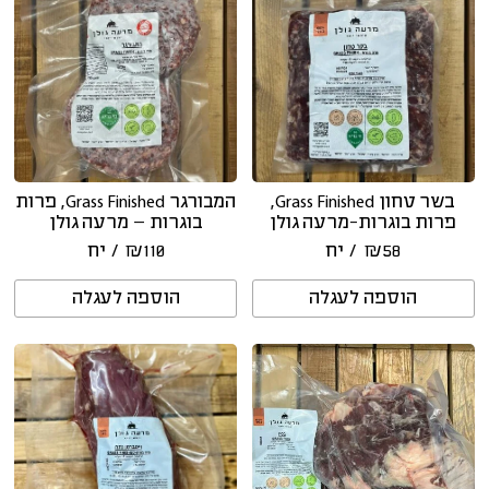
בשר טחון Grass Finished,
המבורגר Grass Finished, פרות
פרות בוגרות-מרעה גולן
בוגרות – מרעה גולן
58
₪
/ יח
110
₪
/ יח
הוספה לעגלה
הוספה לעגלה