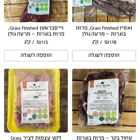
ואסיו Grass Finished, פרות
וייסבראטן Grass Finished,
בוגרות – מרעה גולן
פרות בוגרות – מרעה גולן
170
₪
/ ק״ג
115
₪
/ ק״ג
הוספה לעגלה
הוספה לעגלה
טחול בקר – פרות בוגרות
לקט עצמות לציר Grass