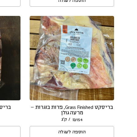
הוספה לעגלה
בריסקט Grass Finished, פרות בוגרות –
בריסק
מרעה גולן
/ ק״ג
₪
154
הוספה לעגלה