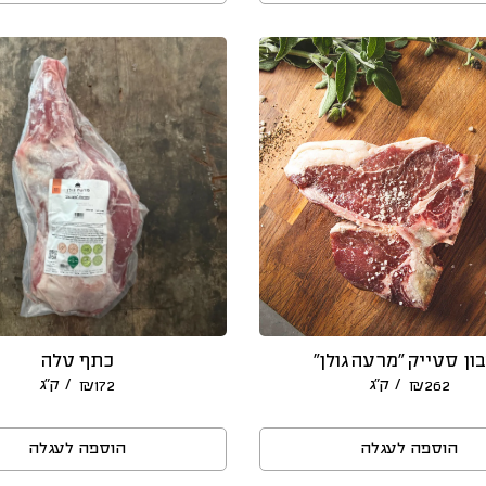
ון סטייק “מרעה גולן”
כתף טלה
/ ק״ג
/ ק״ג
₪
172
₪
262
הוספה לעגלה
הוספה לעגלה