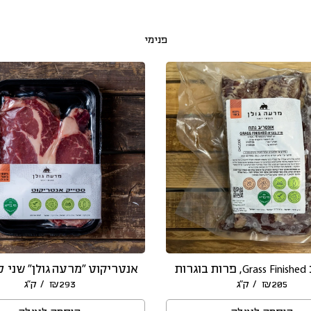
פנימי
גרות
אנטריקוט ״מרעה גולן״ שני 
/ ק״ג
/ ק״ג
₪
293
₪
205