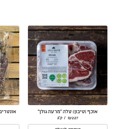
אוכף (טיבון) טלה “מרעה גולן”
אונטריב Grass Finished, פרות בו
/ ק״ג
₪
227