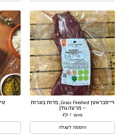
וייסבראטן Grass Finished, פרות בוגרות
טיב
– מרעה גולן
/ ק״ג
₪
115
הוספה לעגלה