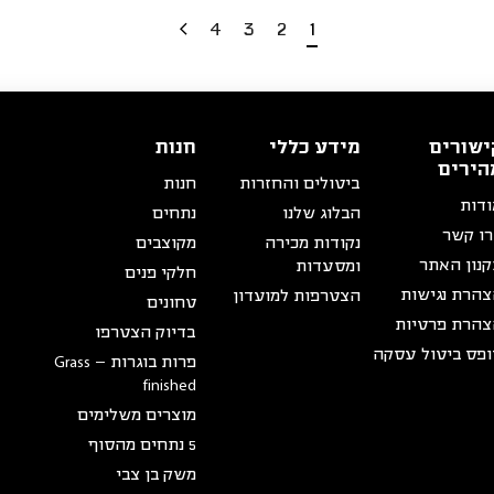
4
3
2
1
ישורים
מידע כללי
חנות
הירים
ביטולים והחזרות
חנות
דות
הבלוג שלנו
נתחים
ו קשר
נקודות מכירה
מקוצבים
נון האתר
ומסעדות
חלקי פנים
הרת נגישות
הצטרפות למועדון
טחונים
הרת פרטיות
בדיוק הצטרפו
פס ביטול עסקה
פרות בוגרות – Grass
finished
מוצרים משלימים
5 נתחים מהסוף
משק בן צבי