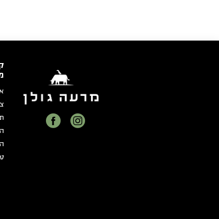
ק
מ
או
צר
תק
הצ
הצ
טו