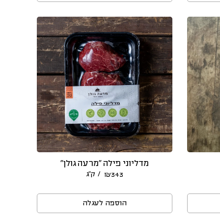
מדליוני פילה ״מרעה גולן״
/ ק״ג
₪
343
הוספה לעגלה