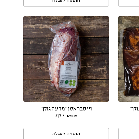
הוספה לעגלה
לן״
וייסבראטן “מרעה גולן”
/ ק״ג
₪
106
הוספה לעגלה