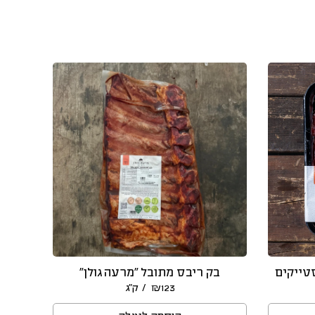
סטייקים
בק ריבס מתובל ״מרעה גולן״
/ ק״ג
₪
123